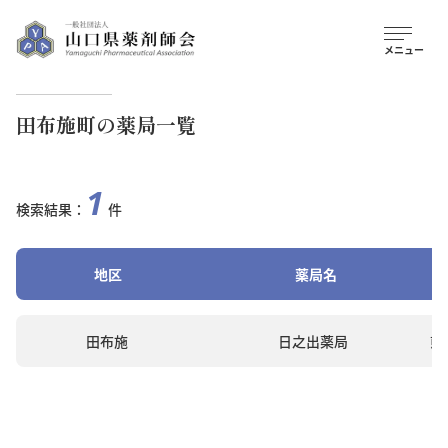
田布施町の薬局一覧
1
検索結果：
件
地区
薬局名
田布施
日之出薬局
熊