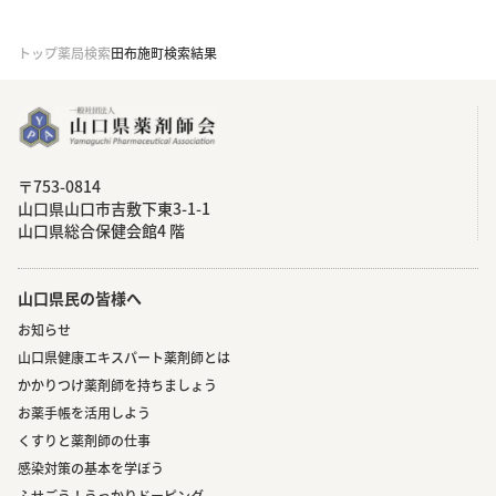
トップ
薬局検索
田布施町検索結果
〒753-0814
⼭⼝県⼭⼝市吉敷下東3-1-1
⼭⼝県総合保健会館4 階
山口県民の皆様へ
お知らせ
山口県健康エキスパート薬剤師とは
かかりつけ薬剤師を持ちましょう
お薬手帳を活用しよう
くすりと薬剤師の仕事
感染対策の基本を学ぼう
ふせごう！うっかりドーピング