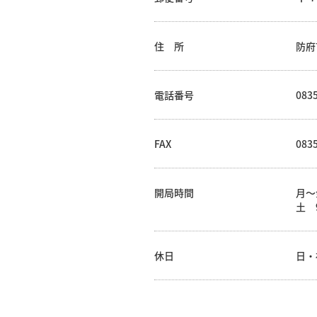
住 所
防府
電話番号
0835
FAX
0835
開局時間
月～金
土 9
休日
日・