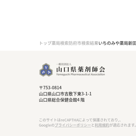
トップ
薬局検索
防府市検索結果
いちのみや薬局新
〒753-0814
⼭⼝県⼭⼝市吉敷下東3-1-1
⼭⼝県総合保健会館4 階
このサイトはreCAPTHAによって保護されており,、
Googleの
プライバシーポリシー
と
利用規約
が適応されます