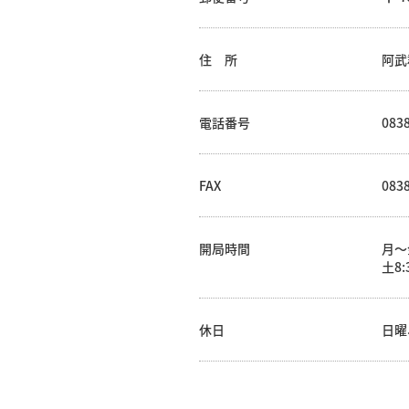
住 所
阿武
電話番号
0838
FAX
0838
開局時間
月～金
土8:
休日
日曜