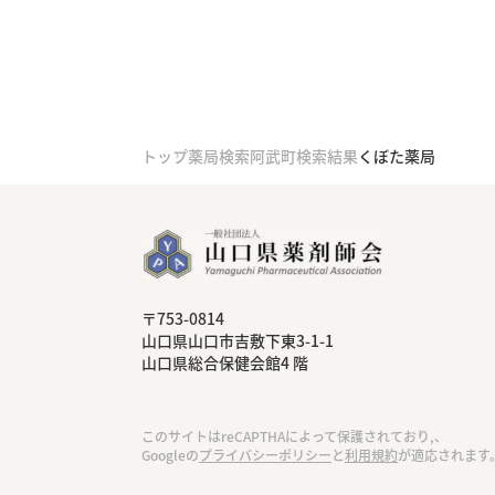
トップ
薬局検索
阿武町検索結果
くぼた薬局
〒753-0814
⼭⼝県⼭⼝市吉敷下東3-1-1
⼭⼝県総合保健会館4 階
このサイトはreCAPTHAによって保護されており,、
Googleの
プライバシーポリシー
と
利用規約
が適応されます