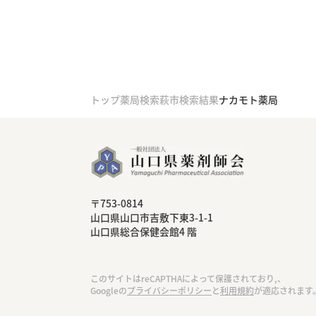
トップ
薬局検索
萩市検索結果
ナカモト薬局
〒753-0814
⼭⼝県⼭⼝市吉敷下東3-1-1
⼭⼝県総合保健会館4 階
このサイトはreCAPTHAによって保護されており,、
Googleの
プライバシーポリシー
と
利用規約
が適応されます