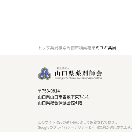
トップ
薬局検索
周南市検索結果
ミユキ薬局
〒753-0814
⼭⼝県⼭⼝市吉敷下東3-1-1
⼭⼝県総合保健会館4 階
このサイトはreCAPTHAによって保護されており,、
Googleの
プライバシーポリシー
と
利用規約
が適応されます