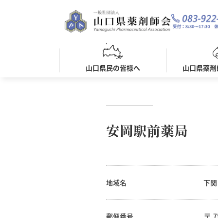
山口県民の皆様へ
山口県薬剤
安岡駅前薬局
地域名
下関
郵便番号
7