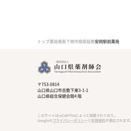
トップ
薬局検索
下関市検索結果
安岡駅前薬局
〒753-0814
⼭⼝県⼭⼝市吉敷下東3-1-1
⼭⼝県総合保健会館4 階
このサイトはreCAPTHAによって保護されており,、
Googleの
プライバシーポリシー
と
利用規約
が適応されます