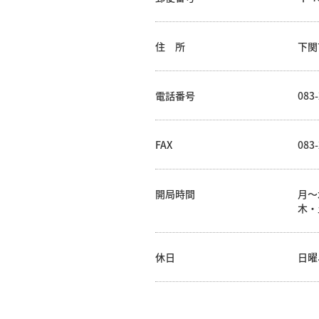
住 所
下関
電話番号
083-
FAX
083-
開局時間
月～水
木・土
休日
日曜