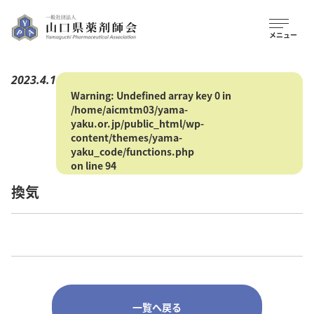
2023.4.1
Warning
: Undefined array key 0 in
/home/aicmtm03/yama-
yaku.or.jp/public_html/wp-
content/themes/yama-
yaku_code/functions.php
on line
94
換気
一覧へ戻る